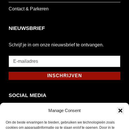
Contact & Parkeren
NIEUWSBRIEF
Schrijf je in om onze nieuwsbrief te ontvangen.
E-
mailadres
*
INSCHRIJVEN
Verplicht
SOCIAL MEDIA
Manage Consent
Om de beste ervaringen te bieden, gebruiken we technologieën zoals
Opent
Instagram
cookies om apparaatinformatie op te slaan en/of te openen. Door in te