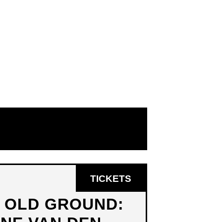
OPENT
TICKETS
IN
N OLD GROUND:
NIEUW