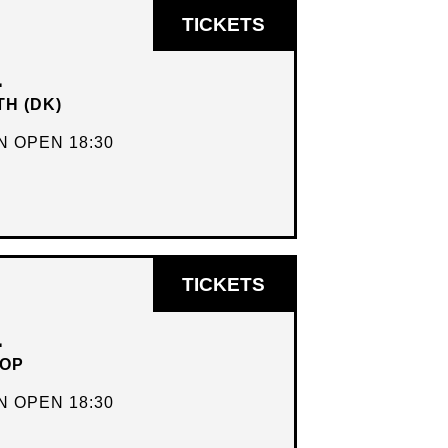
OPENT
TICKETS
IN
L
NIEUW
TH (DK)
VENSTER
 OPEN 18:30
OPENT
TICKETS
IN
L
NIEUW
HOP
VENSTER
 OPEN 18:30