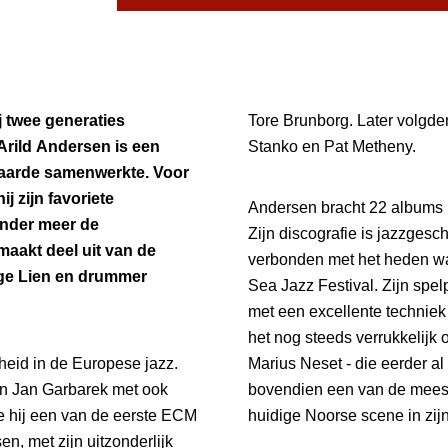
 twee generaties
Tore Brunborg. Later volgd
rild Andersen is een
Stanko en Pat Metheny.
 aarde samenwerkte. Voor
j zijn favoriete
Andersen bracht 22 albums
Onder meer de
Zijn discografie is jazzgesc
maakt deel uit van de
verbonden met het heden wat
elge Lien en drummer
Sea Jazz Festival. Zijn spelp
met een excellente technie
het nog steeds verrukkelijk
heid in de Europese jazz.
Marius Neset - die eerder al 
van Jan Garbarek met ook
bovendien een van de meest
 hij een van de eerste ECM
huidige Noorse scene in zij
en, met zijn uitzonderlijk