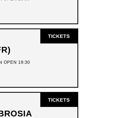
OPENT
TICKETS
IN
FR)
NIEUW
VENSTER
 OPEN 19:30
OPENT
TICKETS
IN
BROSIA
NIEUW