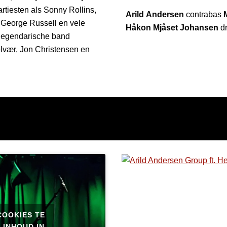
rtiesten als Sonny Rollins,
Arild Andersen
contrabas
 George Russell en vele
Håkon Mjåset Johansen
d
jn legendarische band
lvær, Jon Christensen en
COOKIES TE
 INHOUD IN