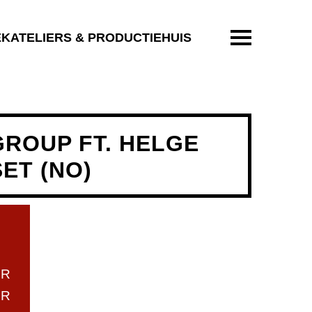
ENTER OM T
EKATELIERS & PRODUCTIEHUIS
GROUP FT. HELGE
ET (NO)
UR
UR