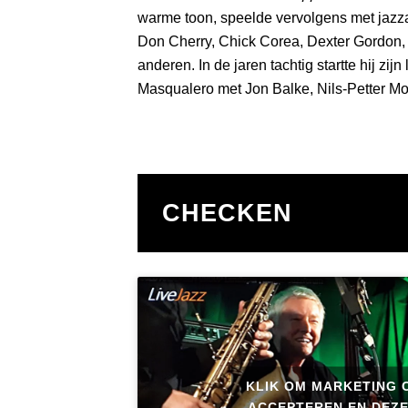
warme toon, speelde vervolgens met jazza
Don Cherry, Chick Corea, Dexter Gordon,
anderen. In de jaren tachtig startte hij zi
Masqualero met Jon Balke, Nils-Petter Mo
CHECKEN
KLIK OM MARKETING 
ACCEPTEREN EN DEZE