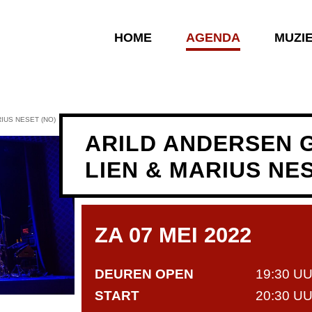
HOME
AGENDA
MUZI
IUS NESET (NO)
ARILD ANDERSEN 
LIEN & MARIUS NES
ZA 07 MEI 2022
DEUREN OPEN
19:30 U
START
20:30 U