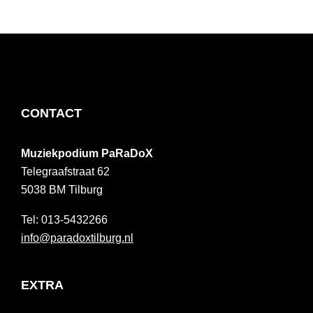
FOOTER
CONTACT
Muziekpodium PaRaDoX
Telegraafstraat 62
5038 BM
Tilburg
013-5432266
info@paradoxtilburg.nl
EXTRA