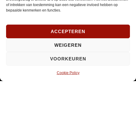
Verplicht
of intrekken van toestemming kan een negatieve invloed hebben op
bepaalde kenmerken en functies.
SOCIAL MEDIA
ACCEPTEREN
WEIGEREN
Opent
Instagram
in
VOORKEUREN
nieuw
venster
Cookie Policy
© 2026 ·
PaRaDoX
Home
Sitemap
Contact
Opent
Website door Indicia
in