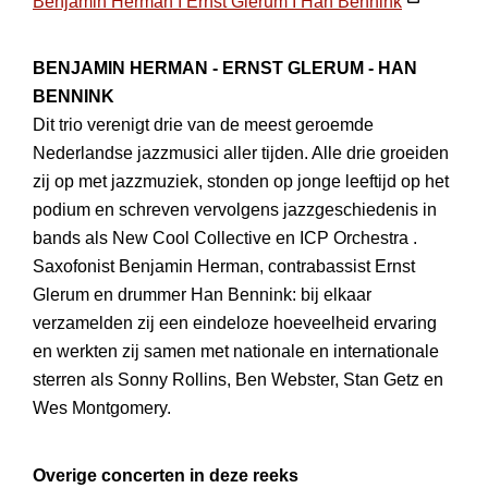
Opent
Benjamin Herman I Ernst Glerum I Han Bennink
in
nieuw
BENJAMIN HERMAN - ERNST GLERUM - HAN
venster
BENNINK
Dit trio verenigt drie van de meest geroemde
Nederlandse jazzmusici aller tijden. Alle drie groeiden
zij op met jazzmuziek, stonden op jonge leeftijd op het
podium en schreven vervolgens jazzgeschiedenis in
bands als New Cool Collective en ICP Orchestra .
Saxofonist Benjamin Herman, contrabassist Ernst
Glerum en drummer Han Bennink: bij elkaar
verzamelden zij een eindeloze hoeveelheid ervaring
en werkten zij samen met nationale en internationale
sterren als Sonny Rollins, Ben Webster, Stan Getz en
Wes Montgomery.
Overige concerten in deze reeks