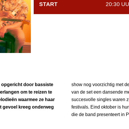
START
20:30 U
 opgericht door bassiste
show nog voorzichtig met de
rlangen om te reizen te
van de set een dansende me
elodieën waarmee ze haar
succesvolle singles waren 
et gevoel kreeg onderweg
festivals. Eind oktober is 
die de band presenteert in 