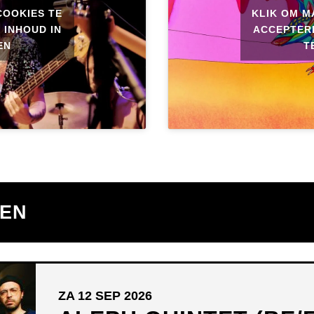
COOKIES TE
KLIK OM M
 INHOUD IN
ACCEPTERE
EN
T
TEN
ZA 12 SEP 2026