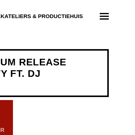
ENTER OM T
EKATELIERS & PRODUCTIEHUIS
BUM RELEASE
Y FT. DJ
UR