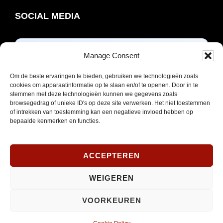
SOCIAL MEDIA
Manage Consent
Opent
Instagram
Om de beste ervaringen te bieden, gebruiken we technologieën zoals
in
cookies om apparaatinformatie op te slaan en/of te openen. Door in te
nieuw
stemmen met deze technologieën kunnen we gegevens zoals
browsegedrag of unieke ID's op deze site verwerken. Het niet toestemmen
venster
of intrekken van toestemming kan een negatieve invloed hebben op
bepaalde kenmerken en functies.
ACCEPTEREN
© 2026 ·
PaRaDoX
Home
WEIGEREN
Sitemap
Contact
VOORKEUREN
Opent
Website door Indicia
in
nieuw