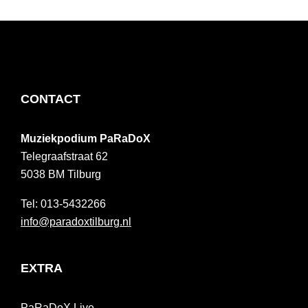
FOOTER
CONTACT
Muziekpodium PaRaDoX
Telegraafstraat 62
5038 BM
Tilburg
013-5432266
info@paradoxtilburg.nl
EXTRA
PaRaDoX Live