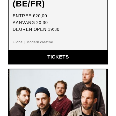
(BE/FR)
ENTREE
€20,00
AANVANG 20:30
DEUREN OPEN 19:30
Global | Modern creative
OPENT
TICKETS
IN
NIEUW
VENSTER