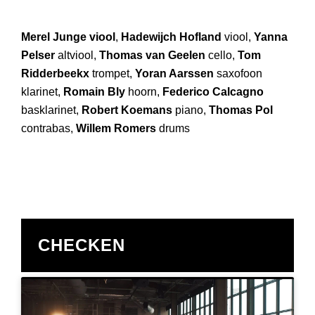
Merel Junge viool
,
Hadewijch Hofland
viool,
Yanna
Pelser
altviool,
Thomas van Geelen
cello,
Tom
Ridderbeekx
trompet,
Yoran Aarssen
saxofoon
klarinet,
Romain Bly
hoorn,
Federico Calcagno
basklarinet,
Robert Koemans
piano,
Thomas Pol
contrabas,
Willem Romers
drums
CHECKEN