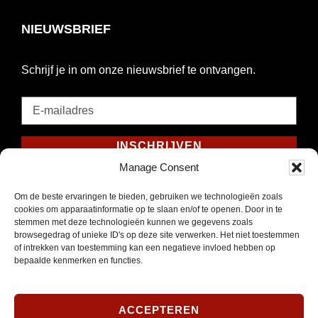
NIEUWSBRIEF
Schrijf je in om onze nieuwsbrief te ontvangen.
E-
mailadres
*
INSCHRIJVEN
Verplicht
Manage Consent
SOCIAL MEDIA
Om de beste ervaringen te bieden, gebruiken we technologieën zoals
cookies om apparaatinformatie op te slaan en/of te openen. Door in te
stemmen met deze technologieën kunnen we gegevens zoals
browsegedrag of unieke ID's op deze site verwerken. Het niet toestemmen
of intrekken van toestemming kan een negatieve invloed hebben op
bepaalde kenmerken en functies.
Opent
Instagram
in
nieuw
ACCEPTEREN