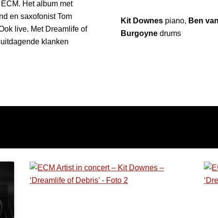
te ECM. Het album met
end en saxofonist Tom
Kit Downes
piano,
Ben van
Ook live. Met Dreamlife of
Burgoyne
drums
t uitdagende klanken