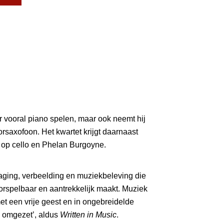
 vooral piano spelen, maar ook neemt hij
saxofoon. Het kwartet krijgt daarnaast
n op cello en Phelan Burgoyne.
daging, verbeelding en muziekbeleving die
rspelbaar en aantrekkelijk maakt. Muziek
t een vrije geest en in ongebreidelde
onvoorspelbare composities omgezet’, aldus
Written in Music
.