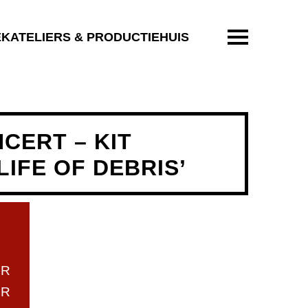
ENTER OM T
EKATELIERS & PRODUCTIEHUIS
NCERT – KIT
IFE OF DEBRIS’
UR
UR