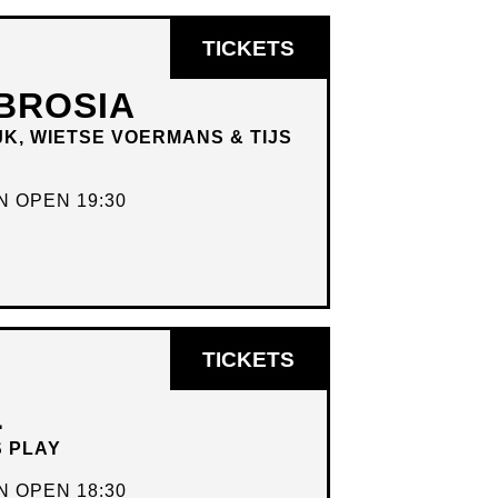
OPENT
TICKETS
IN
BROSIA
NIEUW
JK, WIETSE VOERMANS & TIJS
VENSTER
 OPEN 19:30
OPENT
TICKETS
IN
L
NIEUW
S PLAY
VENSTER
 OPEN 18:30