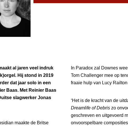
aakt al jaren veel indruk
In Paradox zal Downes weer
k)orgel. Hij stond in 2019
Tom Challenger mee op tenor
der dat jaar solo in een
fraaie hulp van Lucy Railto
er Baas. Met Reinier Baas
 Duitse slagwerker Jonas
‘Het is de kracht van de uit
Dreamlife of Debris
zo onvoo
geschreven en uitgevoerd me
sidian maakte de Britse