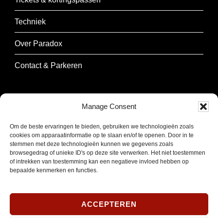
Techniek
Over Paradox
Contact & Parkeren
NIEUWSBRIEF
Manage Consent
Schrijf je in om onze nieuwsbrief te ontvangen.
Om de beste ervaringen te bieden, gebruiken we technologieën zoals
cookies om apparaatinformatie op te slaan en/of te openen. Door in te
stemmen met deze technologieën kunnen we gegevens zoals
E-
browsegedrag of unieke ID's op deze site verwerken. Het niet toestemmen
of intrekken van toestemming kan een negatieve invloed hebben op
mailadres
bepaalde kenmerken en functies.
*
INSCHRIJVEN
Verplicht
ACCEPTEREN
SOCIAL MEDIA