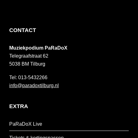
FOOTER
CONTACT
Muziekpodium PaRaDoX
Telegraafstraat 62
5038 BM
Tilburg
013-5432266
info@paradoxtilburg.nl
EXTRA
PaRaDoX Live
Tickets & kortingspassen