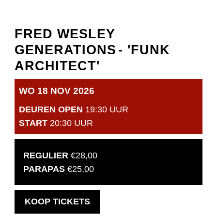
FRED WESLEY
GENERATIONS
- 'FUNK
ARCHITECT'
WO 18 NOV 2026
DEUREN OPEN
19:30 UUR
START
20:30 UUR
REGULIER
€28,00
PARAPAS
€25,00
OPENT
KOOP TICKETS
IN