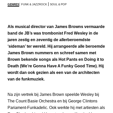
:
|
GENRES
FUNK & JAZZROCK
SOUL & POP
NIEUW
VENSTER
Als musical director van James Browns vermaarde
band de JB’s was trombonist Fred Wesley in de
jaren zestig en zeventig de allerberoemdste
‘sideman’ ter wereld. Hij arrangeerde alle beroemde
James Brown nummers en schreef samen met
Brown bekende songs als Hot Pants en Doing it to
Death (We’re Gonna Have A Funky Good Time). Hij
wordt dan ook gezien als een van de architecten
van de funkmuziek.
Na zijn vertrek bij James Brown speelde Wesley bij
The Count Basie Orchestra en bij George Clintons
Pariament-Funkadelic. Ook werkte hij met artiesten als