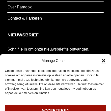
Over Paradox
Contact & Parkeren
NIEUWSBRIEF
Schrijf je in om onze nieuwsbrief te ontvangen.
Manage Consent
E-
mailadres
Om de beste ervaringen te bieden, gebruiken we technologieën zoals
*
cookies om apparaatinformatie op te slaan en/of te openen. Door in te
INSCHRIJVEN
stemmen met deze technologieën kunnen we gegevens zoals
Verplicht
browsegedrag of unieke ID's op deze site verwerken. Het niet toestemmen
of intrekken van toestemming kan een negatieve invloed hebben op
SOCIAL MEDIA
bepaalde kenmerken en functies.
ACCEPTEREN