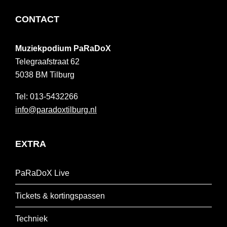
FOOTER
CONTACT
Muziekpodium PaRaDoX
Telegraafstraat 62
5038 BM
Tilburg
013-5432266
info@paradoxtilburg.nl
EXTRA
PaRaDoX Live
Tickets & kortingspassen
Techniek