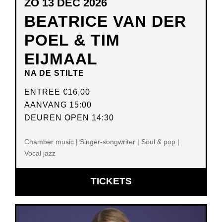
ZO 13 DEC 2026
BEATRICE VAN DER
POEL & TIM
EIJMAAL
NA DE STILTE
ENTREE
€16,00
AANVANG 15:00
DEUREN OPEN 14:30
Chamber music | Singer-songwriter | Soul & pop |
Vocal jazz
OPENT
TICKETS
IN
NIEUW