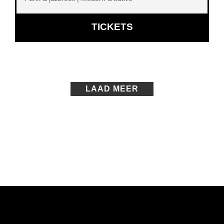
OPENT
TICKETS
IN
NIEUW
VENSTER
LAAD MEER