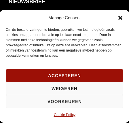
NIEUWSBRIEF
Manage Consent
Schrijf je in om onze nieuwsbrief te ontvangen.
Om de beste ervaringen te bieden, gebruiken we technologieën zoals
E-
cookies om apparaatinformatie op te slaan en/of te openen. Door in te
mailadres
stemmen met deze technologieën kunnen we gegevens zoals
browsegedrag of unieke ID's op deze site verwerken. Het niet toestemmen
*
INSCHRIJVEN
of intrekken van toestemming kan een negatieve invloed hebben op
Verplicht
bepaalde kenmerken en functies.
SOCIAL MEDIA
ACCEPTEREN
WEIGEREN
Opent
Instagram
VOORKEUREN
in
nieuw
Cookie Policy
venster