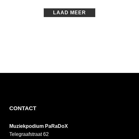
LAAD MEER
FOOTER
CONTACT
Muziekpodium PaRaDoX
Telegraafstraat 62