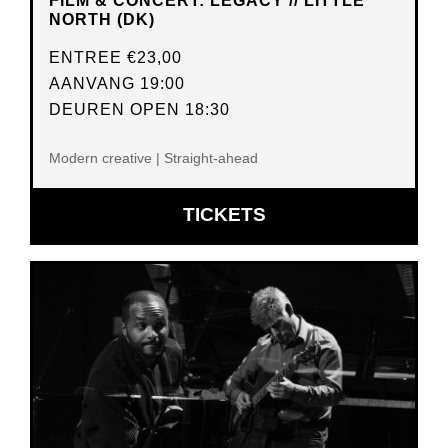
FILM & CONCERT: LEGACY // LITTLE
NORTH (DK)
ENTREE
€23,00
AANVANG 19:00
DEUREN OPEN 18:30
Modern creative | Straight-ahead
OPENT
TICKETS
IN
NIEUW
VENSTER