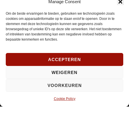
Manage Consent
E-
Om de beste ervaringen te bieden, gebruiken we technologieën zoals
mailadres
cookies om apparaatinformatie op te slaan en/of te openen. Door in te
*
INSCHRIJVEN
stemmen met deze technologieën kunnen we gegevens zoals
Verplicht
browsegedrag of unieke ID's op deze site verwerken. Het niet toestemmen
of intrekken van toestemming kan een negatieve invloed hebben op
bepaalde kenmerken en functies.
SOCIAL MEDIA
ACCEPTEREN
Opent
WEIGEREN
Instagram
in
VOORKEUREN
nieuw
venster
Cookie Policy
© 2026 ·
PaRaDoX