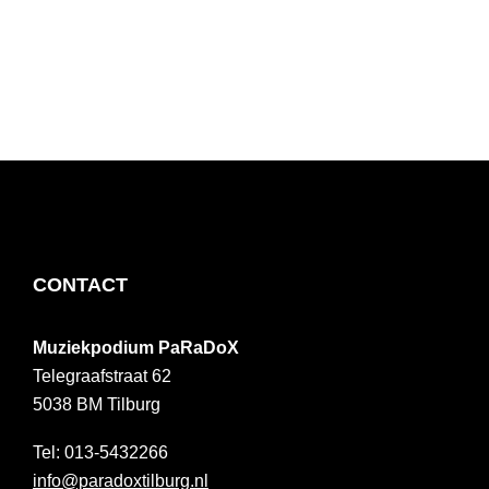
FOOTER
CONTACT
Muziekpodium PaRaDoX
Telegraafstraat 62
5038 BM
Tilburg
013-5432266
info@paradoxtilburg.nl