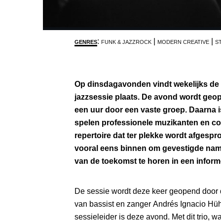
:
|
|
GENRES
FUNK & JAZZROCK
MODERN CREATIVE
S
Op dinsdagavonden vindt wekelijks de g
jazzsessie plaats. De avond wordt geo
een uur door een vaste groep. Daarna i
spelen professionele muzikanten en c
repertoire dat ter plekke wordt afgespr
vooral eens binnen om gevestigde nam
van de toekomst te horen in een informe
De sessie wordt deze keer geopend door de
van bassist en zanger Andrés Ignacio Hüh
sessieleider is deze avond. Met dit trio, w