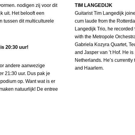
vormen. nodigen zij voor dit
TIM LANGEDIJK
k uit. Het belooft een
Guitarist Tim Langedijk joine
tussen dit multiculturele
cum laude from the Rotterdam
Langedijk Trio, he recorded
with the Metropole Orchest
Gabriela Kozyra Quartet, Te
is 20:30 uur!
and Jasper van ’t Hof. He is a
Netherlands. He’s currently 
voor andere aanwezige
and Haarlem.
r 21:30 uur. Dus pak je
 podium op. Want wat is er
maken natuurlijk! De entree