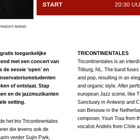
START
20:30 U
TRAIGHT-AHEAD
ratis toegankelijke
TRICONTINENTALES
pend met een concert van
Tricontinentales is an interd
s de sessie ‘open’ en
Tilburg, NL. The band fuses 
onservatoriumstudenten
and pop, resulting in an ele
oken of ontstaat. Stap
and organic style. After perf
en en de jazzmuzikanten
european Jazz scene, like T
le setting.
Sanctuary in Antwerp and C
van Besouw in the Netherlan
composer, Youri Traa from t
 het trio Tricontinentales
vocalist Andrès from Chile ar
ner die tevens ook de
aarin verder Sujin Park,