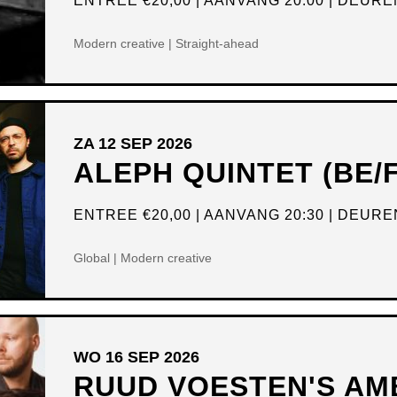
ENTREE
€20,00
AANVANG 20:00
DEUREN
Modern creative | Straight-ahead
ZA 12 SEP 2026
ALEPH QUINTET (BE/
ENTREE
€20,00
AANVANG 20:30
DEUREN
Global | Modern creative
WO 16 SEP 2026
RUUD VOESTEN'S AM