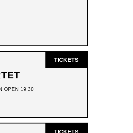
OPENT
TICKETS
IN
RTET
NIEUW
VENSTER
 OPEN 19:30
OPENT
TICKETS