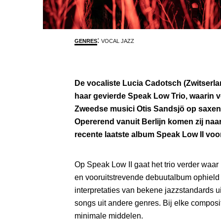
:
GENRES
VOCAL JAZZ
De vocaliste Lucia Cadotsch (Zwitserla
haar gevierde Speak Low Trio, waarin 
Zweedse musici Otis Sandsjö op saxen 
Opererend vanuit Berlijn komen zij na
recente laatste album Speak Low II voor 
Op Speak Low II gaat het trio verder waa
en vooruitstrevende debuutalbum ophield Het repertoire omvat eige
interpretaties van bekene jazzstandards u
songs uit andere genres. Bij elke composi
minimale middelen.