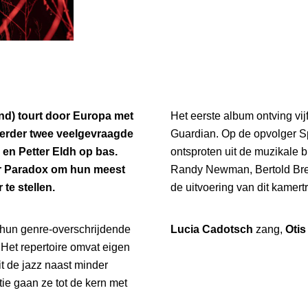
nd) tourt door Europa met
Het eerste album ontving vi
verder twee veelgevraagde
Guardian. Op de opvolger S
en Petter Eldh op bas.
ontsproten uit de muzikale 
ar Paradox om hun meest
Randy Newman, Bertold Brech
te stellen.
de uitvoering van dit kamert
r hun genre-overschrijdende
Lucia Cadotsch
zang,
Otis
n
it de jazz naast minder
tie gaan ze tot de kern met