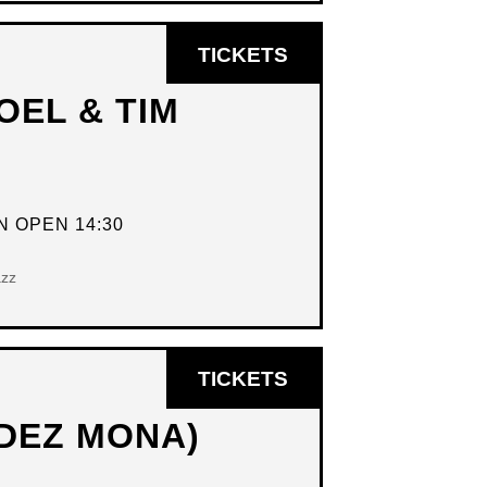
OPENT
TICKETS
IN
OEL & TIM
NIEUW
VENSTER
 OPEN 14:30
azz
OPENT
TICKETS
IN
DEZ MONA)
NIEUW
VENSTER