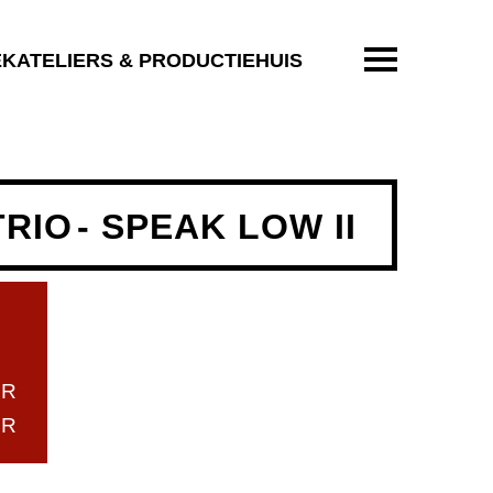
ENTER OM T
EKATELIERS & PRODUCTIEHUIS
TRIO
- SPEAK LOW II
UR
UR