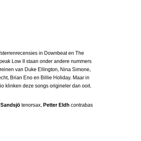
jfsterrenrecensies in Downbeat en The
peak Low II staan onder andere nummers
breinen van Duke Ellington, Nina Simone,
t, Brian Eno en Billie Holiday. Maar in
rio klinken deze songs origineler dan ooit.
 Sandsjö
tenorsax,
Petter Eldh
contrabas