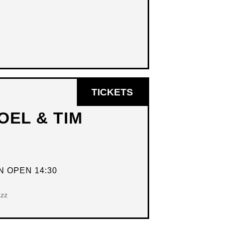
OPENT
TICKETS
IN
OEL & TIM
NIEUW
VENSTER
 OPEN 14:30
azz