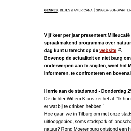
:
|
GENRES
BLUES & AMERICANA
SINGER-SONGWRITE
Vijf keer per jaar presenteert Milieucaf
spraakmakend programma over natuur e
Ope
dag kunt u terecht op de
website
.
in
Bovenop de actualiteit en niet bang om
nie
onderwerpen aan te snijden, weet het Mi
vens
informeren, te confronteren en bovenal 
Herrie aan de stadsrand - Donderdag 2
De dichter Willem Kloos zei het al: "Ik ho
er wat bij te drinken hebben."
Hoe gaan we in Tilburg om met onze sta
uitloopgebied, soms stadspark of landsch
natuur? Rond Moerenburg ontstond een 