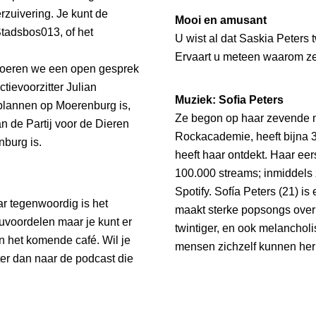
rzuivering. Je kunt de
Mooi en amusant
Stadsbos013, of het
U wist al dat Saskia Peters
Ervaart u meteen waarom ze 
voeren we een open gesprek
tievoorzitter Julian
Muziek: Sofia Peters
plannen op Moerenburg is,
Ze begon op haar zevende me
n de Partij voor de Dieren
Rockacademie, heeft bijna 3
burg is.
heeft haar ontdekt. Haar e
100.000 streams; inmiddels z
Spotify. Sofía Peters (21) is
 tegenwoordig is het
maakt sterke popsongs over
uvoordelen maar je kunt er
twintiger, en ook melanchol
in het komende café. Wil je
mensen zichzelf kunnen her
ter dan naar de podcast die