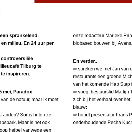
R
é een sprankelend,
onze redacteur Marieke Pri
n milieu. En 24 uur per
biobased bouwen bij Avans. 
nt
 controversiële
En verder.
.
uw
lieucafé Tilburg te
⇛ spreken we met Jan van d
ter
te inspireren.
restaurants een groene Miche
van het komende Hap Stap fe
5 mei, Paradox
⇛ voegt bestuurslid Martij
u van de natuur, maar ik moet
zich bij het verhaal over h
blauw;
dsranden? Soms heten ze
⇛ houdt presentator Frans P
apspark. Maar is het ook
onderhoudende Pecha Kucha 
hoop heibel vanwege een