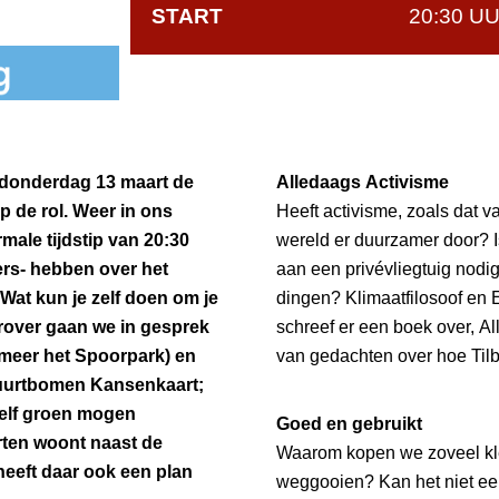
START
20:30 U
 donderdag 13 maart de
Alledaags Activisme
p de rol. Weer in ons
Heeft activisme, zoals dat v
ale tijdstip van 20:30
wereld er duurzamer door? I
ers- hebben over het
aan een privévliegtuig nodig
Wat kun je zelf doen om je
dingen? Klimaatfilosoof en E
over gaan we in gesprek
schreef er een boek over, 
meer het Spoorpark) en
van gedachten over hoe Tilb
Buurtbomen Kansenkaart;
elf groen mogen
Goed en gebruikt
arten woont naast de
Waarom kopen we zoveel kle
heeft daar ook een plan
weggooien? Kan het niet ee