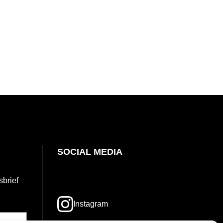
SOCIAL MEDIA
sbrief
Opent
Instagram
in