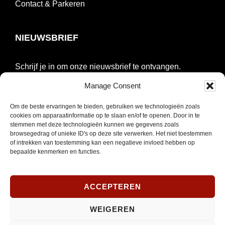
Contact & Parkeren
NIEUWSBRIEF
Schrijf je in om onze nieuwsbrief te ontvangen.
Manage Consent
E-
mailadres
Om de beste ervaringen te bieden, gebruiken we technologieën zoals
cookies om apparaatinformatie op te slaan en/of te openen. Door in te
*
INSCHRIJVEN
stemmen met deze technologieën kunnen we gegevens zoals
Verplicht
browsegedrag of unieke ID's op deze site verwerken. Het niet toestemmen
of intrekken van toestemming kan een negatieve invloed hebben op
bepaalde kenmerken en functies.
SOCIAL MEDIA
ACCEPTEREN
Opent
Instagram
WEIGEREN
in