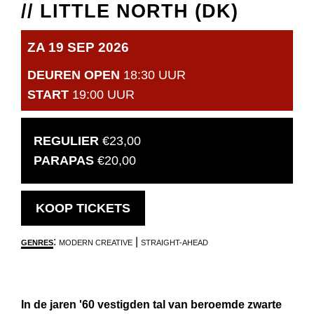
// LITTLE NORTH (DK)
ZA 19 SEP 2026
DEUREN OPEN
18:30 UUR
START
19:00 UUR
REGULIER
€23,00
PARAPAS
€20,00
OPENT
KOOP TICKETS
IN
:
|
GENRES
MODERN CREATIVE
STRAIGHT-AHEAD
NIEUW
VENSTER
In de jaren '60 vestigden tal van beroemde zwarte