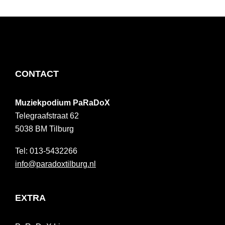
FOOTER
CONTACT
Muziekpodium PaRaDoX
Telegraafstraat 62
5038 BM
Tilburg
013-5432266
info@paradoxtilburg.nl
EXTRA