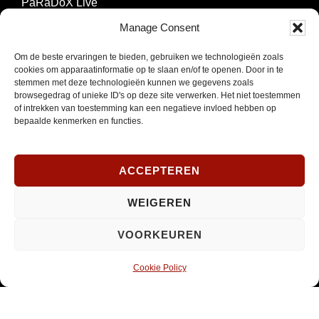
PaRaDoX Live
Manage Consent
Tickets & kortingspassen
Om de beste ervaringen te bieden, gebruiken we technologieën zoals
Techniek
cookies om apparaatinformatie op te slaan en/of te openen. Door in te
stemmen met deze technologieën kunnen we gegevens zoals
browsegedrag of unieke ID's op deze site verwerken. Het niet toestemmen
Over Paradox
of intrekken van toestemming kan een negatieve invloed hebben op
bepaalde kenmerken en functies.
Contact & Parkeren
ACCEPTEREN
NIEUWSBRIEF
WEIGEREN
Schrijf je in om onze nieuwsbrief te ontvangen.
VOORKEUREN
E-
Cookie Policy
mailadres
*
INSCHRIJVEN
Verplicht