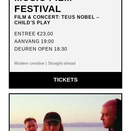
FESTIVAL
FILM & CONCERT: TEUS NOBEL –
CHILD’S PLAY
ENTREE
€23,00
AANVANG 19:00
DEUREN OPEN 18:30
Modern creative | Straight-ahead
OPENT
TICKETS
IN
NIEUW
VENSTER