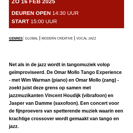
ZO 16 FEB 2025
DEUREN OPEN
14:30 UUR
START
15:00 UUR
:
|
|
GENRES
GLOBAL
MODERN CREATIVE
VOCAL JAZZ
Net als in de jazz wordt in tangomuziek volop
geïmproviseerd. De Omar Mollo Tango Experience
- met Wim Warman (piano) en Omar Mollo (zang) -
zoekt juist deze grens op samen met
jazzmuzikanten Vincent Houdijk (vibrafoon) en
Jasper van Damme (saxofoon). Een concert voor
de fijnproevers van spetterende muziek waarin een
krachtige crossover wordt gemaakt van tango en
jazz.