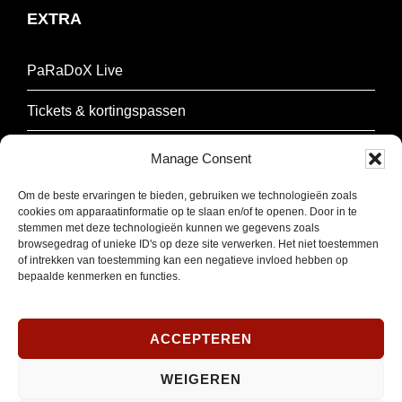
EXTRA
PaRaDoX Live
Tickets & kortingspassen
Techniek
Manage Consent
Over Paradox
Om de beste ervaringen te bieden, gebruiken we technologieën zoals
cookies om apparaatinformatie op te slaan en/of te openen. Door in te
stemmen met deze technologieën kunnen we gegevens zoals
Contact & Parkeren
browsegedrag of unieke ID's op deze site verwerken. Het niet toestemmen
of intrekken van toestemming kan een negatieve invloed hebben op
bepaalde kenmerken en functies.
NIEUWSBRIEF
ACCEPTEREN
Schrijf je in om onze nieuwsbrief te ontvangen.
WEIGEREN
E-