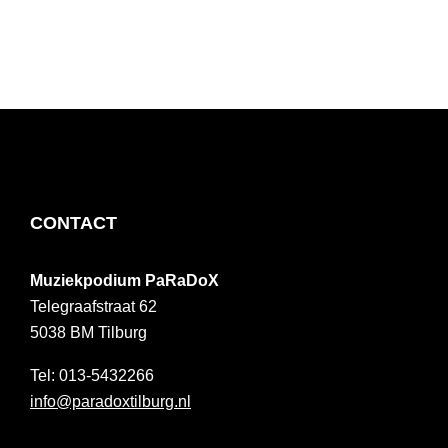
FOOTER
CONTACT
Muziekpodium PaRaDoX
Telegraafstraat 62
5038 BM
Tilburg
013-5432266
info@paradoxtilburg.nl