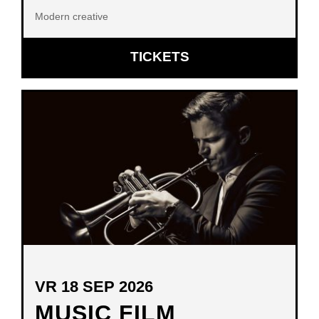
Modern creative
OPENT
TICKETS
IN
NIEUW
VENSTER
VR 18 SEP 2026
MUSIC FILM