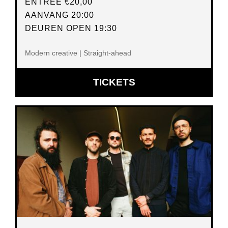
ENTREE
€20,00
AANVANG 20:00
DEUREN OPEN 19:30
Modern creative | Straight-ahead
OPENT
TICKETS
IN
NIEUW
VENSTER