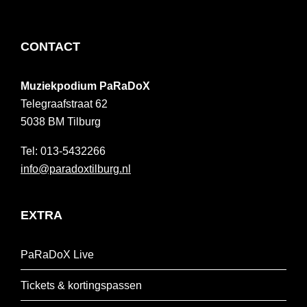
FOOTER
CONTACT
Muziekpodium PaRaDoX
Telegraafstraat 62
5038 BM
Tilburg
013-5432266
info@paradoxtilburg.nl
EXTRA
PaRaDoX Live
Tickets & kortingspassen