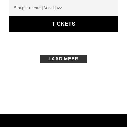
Straight-ahead | Vocal jazz
OPENT
TICKETS
IN
NIEUW
VENSTER
LAAD MEER