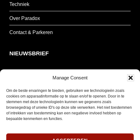
Techniek
Over Paradox
Contact & Parkeren
NIEUWSBRIEF
Schrijf je in om onze nieuwsbrief te ontvangen.
Manage Consent
E-
Om de beste ervaringen te bieden, gebruiken we technologieën zoals
mailadres
cookies om apparaatinformatie op te slaan en/of te openen. Door in te
stemmen met deze technologieën kunnen we gegevens zoals
*
INSCHRIJVEN
browsegedrag of unieke ID's op deze site verwerken. Het niet toestemmen
Verplicht
of intrekken van toestemming kan een negatieve invloed hebben op
bepaalde kenmerken en functies.
SOCIAL MEDIA