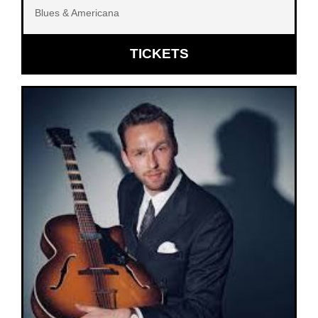
Blues & Americana
OPENT
TICKETS
IN
NIEUW
VENSTER