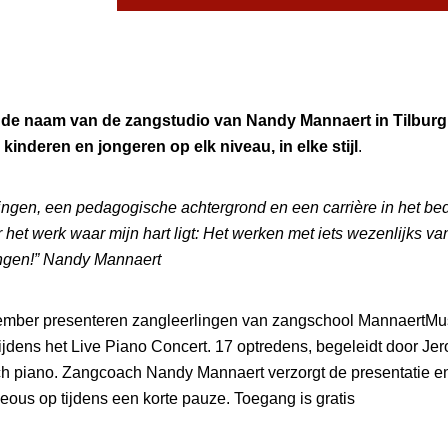
de naam van de zangstudio van Nandy Mannaert in Tilburg.
inderen en jongeren op elk niveau, in elke stijl
.
zingen, een pedagogische achtergrond en een carrière in het bed
ar het werk waar mijn hart ligt: Het werken met iets wezenlijks v
ingen!” Nandy Mannaert
mber presenteren zangleerlingen van zangschool MannaertMusi
tijdens het Live Piano Concert. 17 optredens, begeleidt door J
sch piano. Zangcoach Nandy Mannaert verzorgt de presentatie e
ous op tijdens een korte pauze. Toegang is gratis