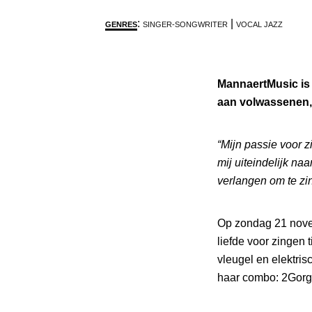
:
|
GENRES
SINGER-SONGWRITER
VOCAL JAZZ
MannaertMusic is 
aan volwassenen, k
“Mijn passie voor 
mij uiteindelijk na
verlangen om te z
Op zondag 21 nove
liefde voor zingen 
vleugel en elektri
haar combo: 2Gorge