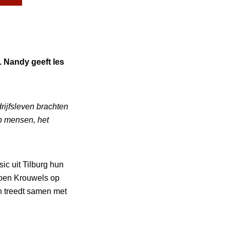
 Nandy geeft les
rijfsleven brachten
an mensen, het
c uit Tilburg hun
eroen Krouwels op
n treedt samen met