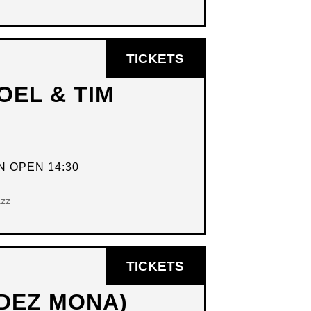
OPENT
TICKETS
IN
OEL & TIM
NIEUW
VENSTER
 OPEN 14:30
azz
OPENT
TICKETS
IN
DEZ MONA)
NIEUW