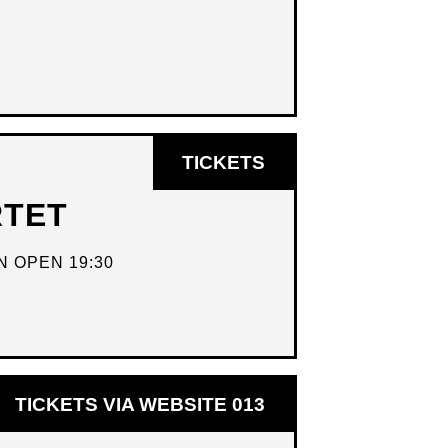
OPENT
TICKETS
IN
RTET
NIEUW
VENSTER
 OPEN 19:30
OPENT
TICKETS VIA WEBSITE 013
IN