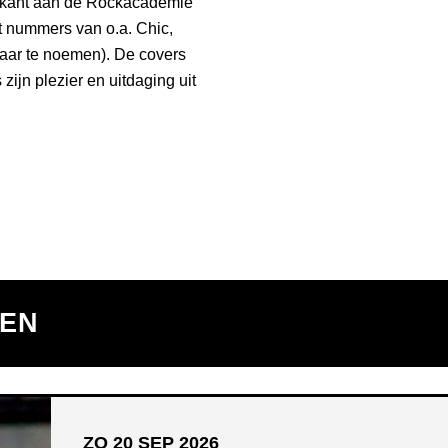
zikant aan de Rockacademie
t nummers van o.a. Chic,
paar te noemen). De covers
ijn plezier en uitdaging uit
TEN
ZO 20 SEP 2026