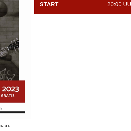
START
20:00 U
SINGER-