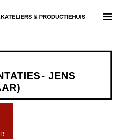
ENTER OM T
EKATELIERS & PRODUCTIEHUIS
TATIES
- JENS
AAR)
UR