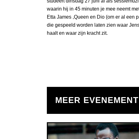
studeert dinsdag 27 juni af als sessiemu
waarin hij in 45 minuten je mee neemt me
Etta James ,Queen en Dio (om er al een 
die gespeeld worden laten zien waar Jens z
haalt en waar zijn kracht zit.
MEER EVENEMEN