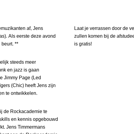
ikanten af, Jens
Laat je verrassen door de ver
as). Als eerste deze avond
zullen komen bij de afstud
beurt. **
is gratis!
delijk steeds meer
nk en jazz is gaan
re Jimmy Page (Led
ers (Chic) heeft Jens zijn
n te ontwikkelen.
 bij de Rockacademie te
skills en kennis opgebouwd
arkt. Jens Timmermans