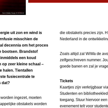
ergie uit zon en wind is
die obstakels precies zijn. H
kernfusie misschien de
Nederland in de ontwikkelin
al decennia om het proces
e bootsen. Brandstof
Zoals altijd zal WiWa de av
s inmiddels een koud
zelfgeschreven nummer. Jour
n op zeer kleine schaal –
goede banen en zal je vrag
e halen. Tientallen
ste fusiecentrale te
Tickets
s dat?
Kaartjes zijn verkrijgbaar v
Studenten en bibliotheekled
n worden ingezet, moeten
toegang. Stuur hiervoor een
appelijke obstakels worden
evenement telt voor student