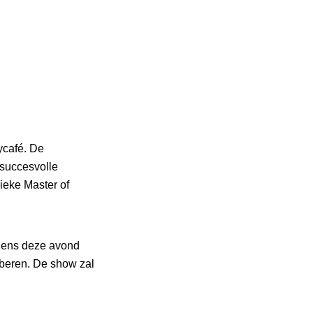
ycafé. De
 succesvolle
ieke Master of
jdens deze avond
oberen. De show zal