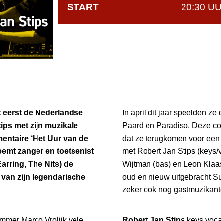
START
20:30 U
et eerst de Nederlandse
In april dit jaar speelden ze
tips met zijn muzikale
Paard en Paradiso. Deze co
entaire ‘Het Uur van de
dat ze terugkomen voor een 
emt zanger en toetsenist
met Robert Jan Stips (keys/v
arring, The Nits) de
Wijtman (bas) en Leon Klaa
 van zijn legendarische
oud en nieuw uitgebracht S
zeker ook nog gastmuzikan
mmer Marco Vrolijk vele
Robert Jan Stips
keys voca