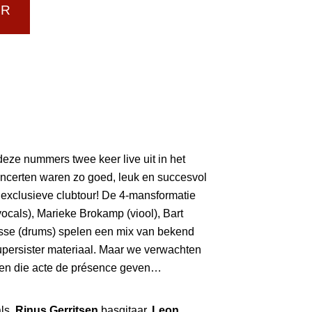
UR
 deze nummers twee keer live uit in het
ncerten waren zo goed, leuk en succesvol
exclusieve clubtour! De 4-mansformatie
ocals), Marieke Brokamp (viool), Bart
sse (drums) spelen een mix van bekend
upersister materiaal. Maar we verwachten
ten die acte de présence geven…
ls,
Rinus Gerritsen
basgitaar,
Leon