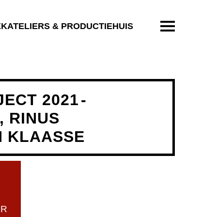
ENTER OM T
EKATELIERS & PRODUCTIEHUIS
ECT 2021
-
, RINUS
N KLAASSE
UR