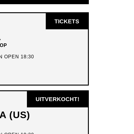
OPENT
TICKETS
IN
L
NIEUW
HOP
VENSTER
 OPEN 18:30
UITVERKOCHT!
A (US)