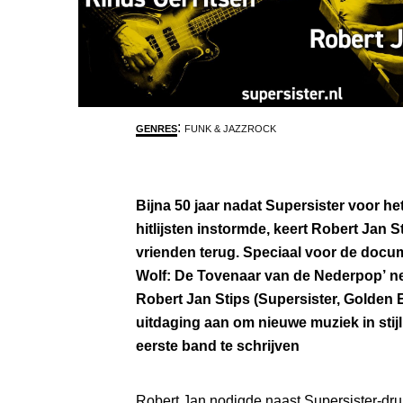
:
GENRES
FUNK & JAZZROCK
Bijna 50 jaar nadat Supersister voor h
hitlijsten instormde, keert Robert Jan S
vrienden terug. Speciaal voor de docum
Wolf: De Tovenaar van de Nederpop’ ne
Robert Jan Stips (Supersister, Golden E
uitdaging aan om nieuwe muziek in stijl
eerste band te schrijven
Robert Jan nodigde naast Supersister-dru