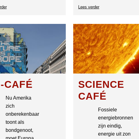
rder
over
Lees verder
over
MILIEUCAFE
Tilburgs
Mediacafé
-CAFÉ
SCIENCE
CAFÉ
Nu Amerika
zich
Fossiele
onberekenbaar
energiebronnen
toont als
zijn eindig,
bondgenoot,
energie uit zon
moet Europa