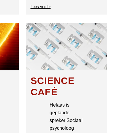
Lees verder
over
SG-
Café
SCIENCE
CAFÉ
Helaas is
geplande
spreker Sociaal
psycholoog