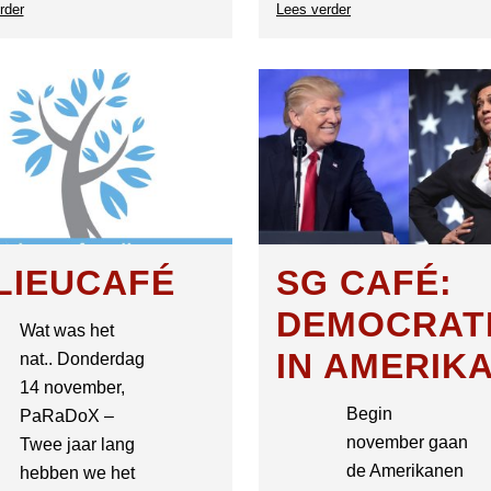
rder
over
Lees verder
over
Science
Science
Café
Café
LIEUCAFÉ
SG CAFÉ:
DEMOCRAT
Wat was het
IN AMERIK
nat.. Donderdag
14 november,
Begin
PaRaDoX –
november gaan
Twee jaar lang
de Amerikanen
hebben we het