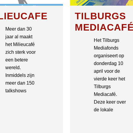
LIEUCAFE
TILBURGS
MEDIACAF
Meer dan 30
jaar al maakt
Het Tilburgs
het Milieucafé
Mediafonds
zich sterk voor
organiseert op
een betere
donderdag 10
wereld.
april voor de
Inmiddels zijn
vierde keer het
meer dan 150
Tilburgs
talkshows
Mediacafé.
Deze keer over
de lokale