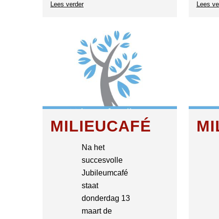
Lees verder
over
Lees ve
Science
Café
MILIEUCAFÉ
MI
Na het
succesvolle
Jubileumcafé
staat
donderdag 13
maart de