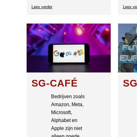
Lees verder
over
Lees ve
SG-
Café
SG-CAFÉ
SG
Bedrijven zoals
Amazon, Meta,
Microsoft,
Alphabet en
Apple zijn niet
alleen goede