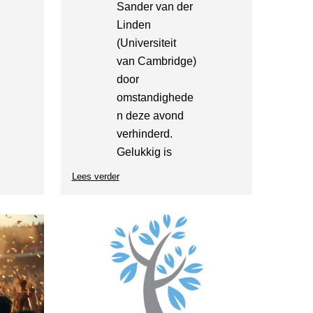
Sander van der
Linden
(Universiteit
van Cambridge)
door
omstandighede
n deze avond
verhinderd.
Gelukkig is
Lees verder
over
Science
Café