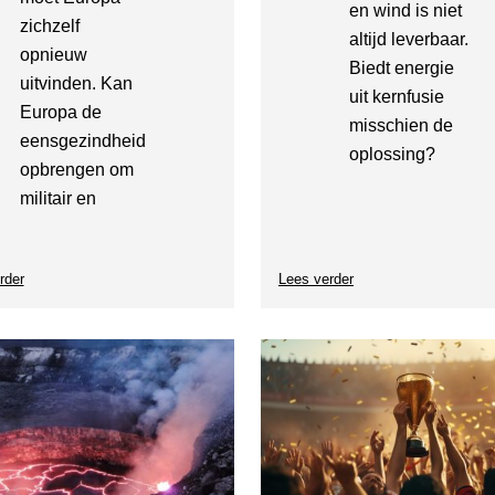
en wind is niet
zichzelf
altijd leverbaar.
opnieuw
Biedt energie
uitvinden. Kan
uit kernfusie
Europa de
misschien de
eensgezindheid
oplossing?
opbrengen om
militair en
rder
over
Lees verder
over
SG-
Science
Café
Café