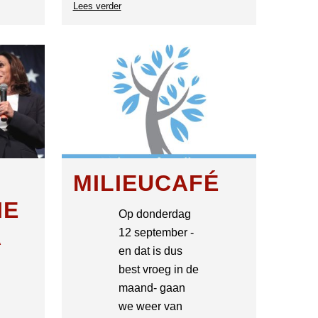
Lees verder
over
Milieucafé
MILIEUCAFÉ
IE
Op donderdag
A
12 september -
en dat is dus
best vroeg in de
maand- gaan
we weer van