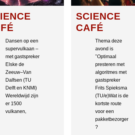
IENCE
SCIENCE
FÉ
CAFÉ
Dansen op een
Thema deze
supervulkaan –
avond is
met gastspreker
"Optimaal
Elske de
presteren met
Zeeuw–Van
algoritmes met
Dalfsen (TU
gastspreker
Delft en KNMI)
Frits Spieksma
Wereldwijd zijn
(TU/e)Wat is de
er 1500
kortste route
vulkanen,
voor een
pakketbezorger
?