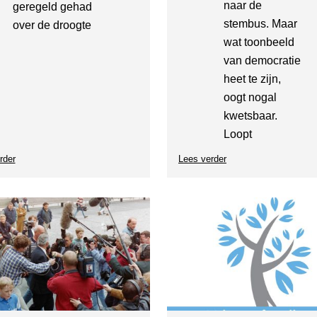
naar de
geregeld gehad
stembus. Maar
over de droogte
wat toonbeeld
van democratie
heet te zijn,
oogt nogal
kwetsbaar.
Loopt
rder
over
Lees verder
over
Milieucafé
SG
café:
Democratie
in
Amerika