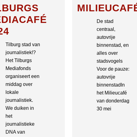
LBURGS
MILIEUCAF
DIACAFÉ
De stad
24
centraal,
autovrije
Tilburg stad van
binnenstad, en
journalistiek!?
alles over
Het Tilburgs
stadsvogels
Mediafonds
Voor de pauze:
organiseert een
autovrije
middag over
binnenstadIn
lokale
het Milieucafé
journalistiek.
van donderdag
We duiken in
30 mei
het
journalistieke
DNA van