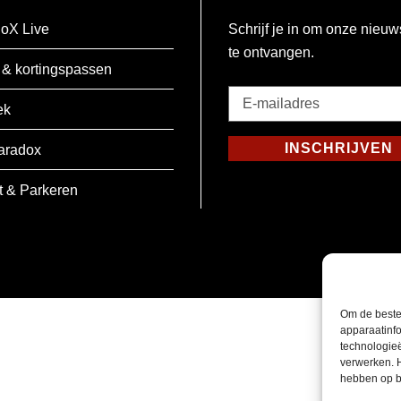
oX Live
Schrijf je in om onze nieuw
te ontvangen.
 & kortingspassen
E-
ek
mailadres
*
INSCHRIJVEN
aradox
Verplicht
t & Parkeren
Om de beste
apparaatinfo
technologie
verwerken. 
hebben op b