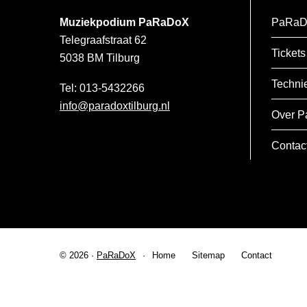
Muziekpodium PaRaDoX
PaRaD
Telegraafstraat 62
Tickets
5038 BM
Tilburg
Techni
013-5432266
info@paradoxtilburg.nl
Over P
Contac
© 2026 ·
PaRaDoX
Home
Sitemap
Contact