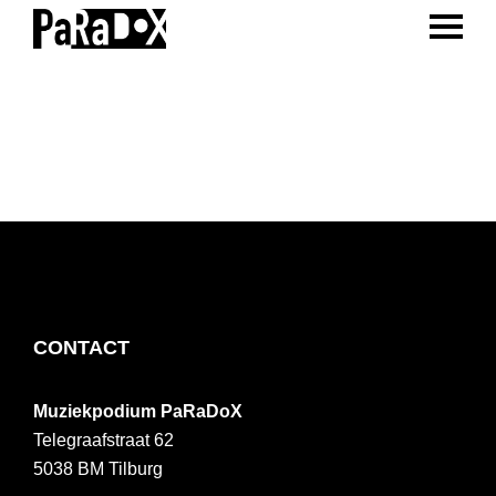
ENTER 
Spring
Door
Spring
naar
naar
naar
PaRaDoX
Muziekpodium
de
de
de
Tilburg
hoofdnavigatie
hoofd
voettekst
inhoud
FOOTER
CONTACT
Muziekpodium PaRaDoX
Telegraafstraat 62
5038 BM
Tilburg