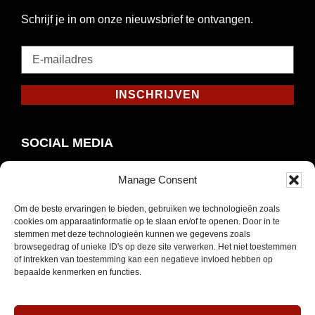
Schrijf je in om onze nieuwsbrief te ontvangen.
E-
mailadres
*
INSCHRIJVEN
Verplicht
SOCIAL MEDIA
Manage Consent
Om de beste ervaringen te bieden, gebruiken we technologieën zoals
Opent
Instagram
cookies om apparaatinformatie op te slaan en/of te openen. Door in te
in
stemmen met deze technologieën kunnen we gegevens zoals
browsegedrag of unieke ID's op deze site verwerken. Het niet toestemmen
nieuw
of intrekken van toestemming kan een negatieve invloed hebben op
venster
bepaalde kenmerken en functies.