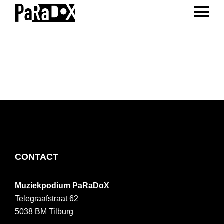
ENTER 
Spring
Door
Spring
naar
naar
naar
PaRaDoX
Muziekpodium
de
de
de
Tilburg
hoofdnavigatie
hoofd
voettekst
inhoud
FOOTER
CONTACT
Muziekpodium PaRaDoX
Telegraafstraat 62
5038 BM
Tilburg