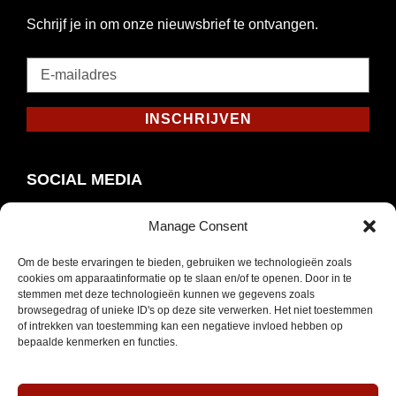
Schrijf je in om onze nieuwsbrief te ontvangen.
E-
mailadres
*
INSCHRIJVEN
Verplicht
SOCIAL MEDIA
Manage Consent
Om de beste ervaringen te bieden, gebruiken we technologieën zoals
Opent
Instagram
cookies om apparaatinformatie op te slaan en/of te openen. Door in te
in
stemmen met deze technologieën kunnen we gegevens zoals
browsegedrag of unieke ID's op deze site verwerken. Het niet toestemmen
nieuw
of intrekken van toestemming kan een negatieve invloed hebben op
venster
bepaalde kenmerken en functies.