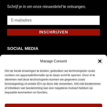
Schrijf je in om onze nieuwsbrief te ontvangen.
E-
mailadres
*
INSCHRIJVEN
Verplicht
SOCIAL MEDIA
Manage Consent
Om de beste ervaringen te bieden, gebruiken we technologieën zoals
Opent
Instagram
cookies om apparaatinformatie op te slaan en/of te openen. Door in te
in
stemmen met deze technologieën kunnen we gegevens zoals
browsegedrag of unieke ID's op deze site verwerken. Het niet toestemmen
nieuw
of intrekken van toestemming kan een negatieve invloed hebben op
venster
bepaalde kenmerken en functies.