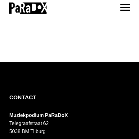
ENTER 
Spring
Door
Spring
naar
naar
naar
PaRaDoX
Muziekpodium
de
de
de
Tilburg
hoofdnavigatie
hoofd
voettekst
inhoud
FOOTER
CONTACT
Muziekpodium PaRaDoX
Telegraafstraat 62
5038 BM
Tilburg