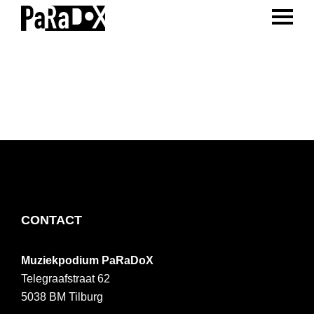
ENTER 
Spring
Door
Spring
naar
naar
naar
PaRaDoX
Muziekpodium
de
de
de
Tilburg
hoofdnavigatie
hoofd
voettekst
inhoud
FOOTER
CONTACT
Muziekpodium PaRaDoX
Telegraafstraat 62
5038 BM
Tilburg