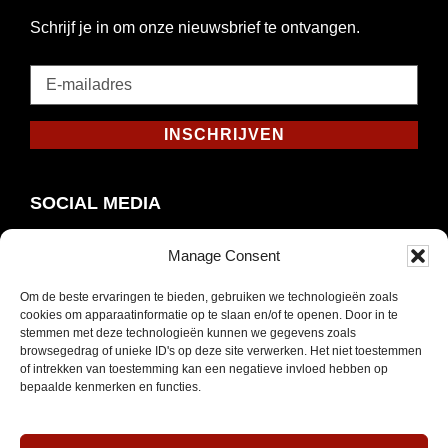
Schrijf je in om onze nieuwsbrief te ontvangen.
E-
mailadres
*
INSCHRIJVEN
Verplicht
SOCIAL MEDIA
Manage Consent
Om de beste ervaringen te bieden, gebruiken we technologieën zoals
Opent
Instagram
cookies om apparaatinformatie op te slaan en/of te openen. Door in te
in
stemmen met deze technologieën kunnen we gegevens zoals
browsegedrag of unieke ID's op deze site verwerken. Het niet toestemmen
nieuw
of intrekken van toestemming kan een negatieve invloed hebben op
venster
bepaalde kenmerken en functies.