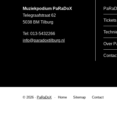
Muziekpodium PaRaDoX
PaRaD
Telegraafstraat 62
Tickets
5038 BM
Tilburg
Techni
013-5432266
info@paradoxtilburg.nl
Over P
Contac
© 2026 ·
PaRaDoX
Home
Sitemap
Contact