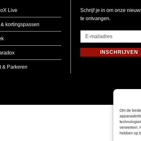
oX Live
Schrijf je in om onze nieuw
te ontvangen.
 & kortingspassen
E-
ek
mailadres
*
INSCHRIJVEN
aradox
Verplicht
t & Parkeren
Om de beste
apparaatinfo
technologie
verwerken. 
hebben op b