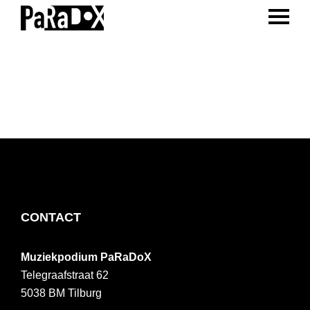
ENTER 
Spring
Door
Spring
naar
naar
naar
PaRaDoX
Muziekpodium
de
de
de
Tilburg
hoofdnavigatie
hoofd
voettekst
inhoud
FOOTER
CONTACT
Muziekpodium PaRaDoX
Telegraafstraat 62
5038 BM
Tilburg