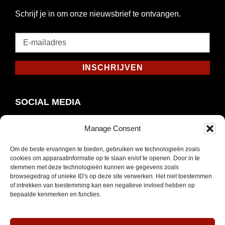
Schrijf je in om onze nieuwsbrief te ontvangen.
E-
mailadres
*
INSCHRIJVEN
Verplicht
SOCIAL MEDIA
Manage Consent
Om de beste ervaringen te bieden, gebruiken we technologieën zoals
Opent
Instagram
cookies om apparaatinformatie op te slaan en/of te openen. Door in te
in
stemmen met deze technologieën kunnen we gegevens zoals
browsegedrag of unieke ID's op deze site verwerken. Het niet toestemmen
nieuw
of intrekken van toestemming kan een negatieve invloed hebben op
venster
bepaalde kenmerken en functies.