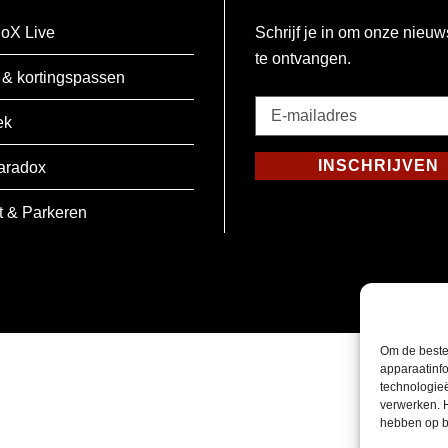
oX Live
Schrijf je in om onze nieuw
te ontvangen.
 & kortingspassen
E-
ek
mailadres
*
INSCHRIJVEN
aradox
Verplicht
t & Parkeren
Om de beste
apparaatinfo
technologie
verwerken. 
hebben op b