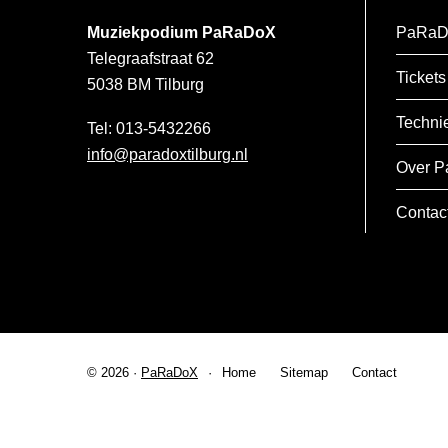
Muziekpodium PaRaDoX
PaRaD
Telegraafstraat 62
Tickets
5038 BM
Tilburg
Techni
013-5432266
info@paradoxtilburg.nl
Over P
Contac
© 2026 ·
PaRaDoX
Home
Sitemap
Contact