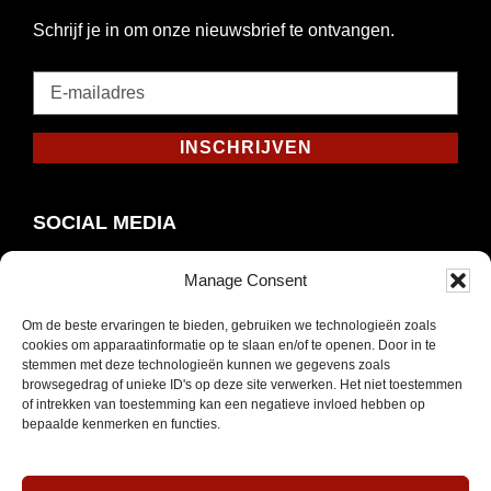
Schrijf je in om onze nieuwsbrief te ontvangen.
E-
mailadres
*
INSCHRIJVEN
Verplicht
SOCIAL MEDIA
Manage Consent
Om de beste ervaringen te bieden, gebruiken we technologieën zoals
Opent
Instagram
cookies om apparaatinformatie op te slaan en/of te openen. Door in te
in
stemmen met deze technologieën kunnen we gegevens zoals
browsegedrag of unieke ID's op deze site verwerken. Het niet toestemmen
nieuw
of intrekken van toestemming kan een negatieve invloed hebben op
venster
bepaalde kenmerken en functies.