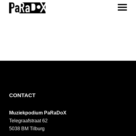
ENTER 
Spring
Door
Spring
naar
naar
naar
PaRaDoX
Muziekpodium
de
de
de
Tilburg
hoofdnavigatie
hoofd
voettekst
inhoud
FOOTER
CONTACT
Muziekpodium PaRaDoX
Telegraafstraat 62
5038 BM
Tilburg