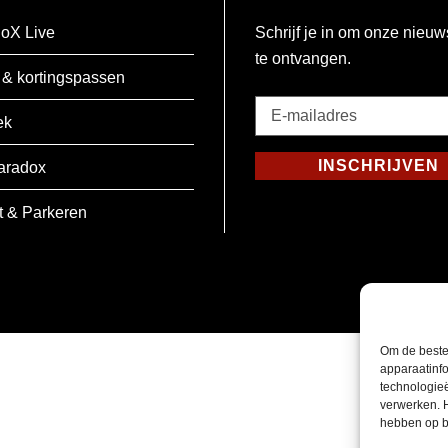
oX Live
Schrijf je in om onze nieuw
te ontvangen.
 & kortingspassen
E-
ek
mailadres
*
INSCHRIJVEN
aradox
Verplicht
t & Parkeren
Om de beste
apparaatinfo
technologie
verwerken. 
hebben op b