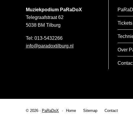
Muziekpodium PaRaDoX
PaRaD
Telegraafstraat 62
Tickets
5038 BM
Tilburg
Techni
013-5432266
info@paradoxtilburg.nl
Over P
Contac
© 2026 ·
PaRaDoX
Home
Sitemap
Contact