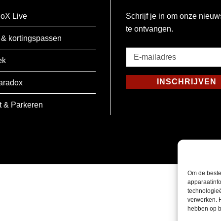
oX Live
Schrijf je in om onze nieuw
te ontvangen.
 & kortingspassen
E-
ek
mailadres
*
INSCHRIJVEN
aradox
Verplicht
t & Parkeren
Om de beste
apparaatinfo
technologie
verwerken. 
hebben op b