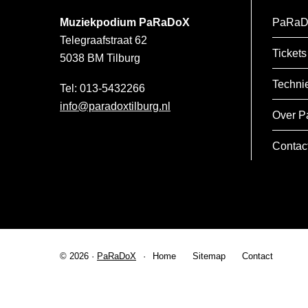
Muziekpodium PaRaDoX
PaRaD
Telegraafstraat 62
Tickets
5038 BM
Tilburg
Techni
013-5432266
info@paradoxtilburg.nl
Over P
Contac
© 2026 ·
PaRaDoX
Home
Sitemap
Contact