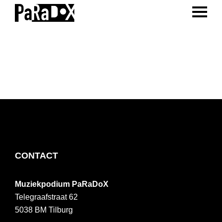
ENTER 
Spring
Door
Spring
naar
naar
naar
PaRaDoX
Muziekpodium
de
de
de
Tilburg
hoofdnavigatie
hoofd
voettekst
inhoud
FOOTER
CONTACT
Muziekpodium PaRaDoX
Telegraafstraat 62
5038 BM
Tilburg