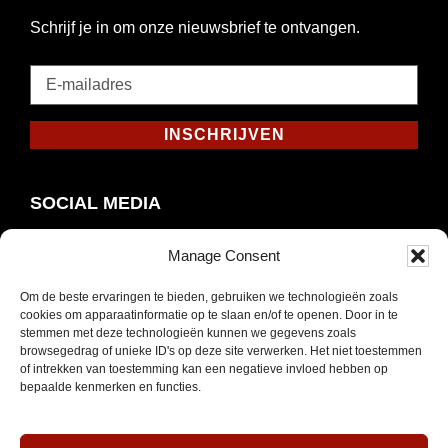
Schrijf je in om onze nieuwsbrief te ontvangen.
E-
mailadres
*
INSCHRIJVEN
Verplicht
SOCIAL MEDIA
Manage Consent
Om de beste ervaringen te bieden, gebruiken we technologieën zoals
Opent
Instagram
cookies om apparaatinformatie op te slaan en/of te openen. Door in te
in
stemmen met deze technologieën kunnen we gegevens zoals
browsegedrag of unieke ID's op deze site verwerken. Het niet toestemmen
nieuw
of intrekken van toestemming kan een negatieve invloed hebben op
venster
bepaalde kenmerken en functies.