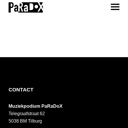
ENTER 
Spring
Door
Spring
naar
naar
naar
PaRaDoX
Muziekpodium
de
de
de
Tilburg
hoofdnavigatie
hoofd
voettekst
inhoud
FOOTER
CONTACT
Muziekpodium PaRaDoX
Telegraafstraat 62
5038 BM
Tilburg