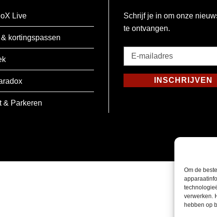
oX Live
Schrijf je in om onze nieuw
te ontvangen.
 & kortingspassen
E-
ek
mailadres
*
INSCHRIJVEN
aradox
Verplicht
t & Parkeren
Om de beste
apparaatinfo
technologie
verwerken. 
hebben op b