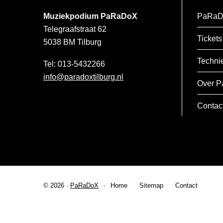
Muziekpodium PaRaDoX
PaRaD
Telegraafstraat 62
Tickets
5038 BM
Tilburg
Techni
013-5432266
info@paradoxtilburg.nl
Over P
Contac
© 2026 ·
PaRaDoX
Home
Sitemap
Contact