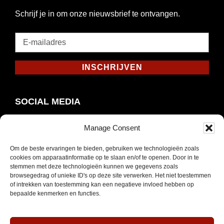
Schrijf je in om onze nieuwsbrief te ontvangen.
E-
mailadres
*
INSCHRIJVEN
Verplicht
SOCIAL MEDIA
Manage Consent
Om de beste ervaringen te bieden, gebruiken we technologieën zoals
Opent
Instagram
cookies om apparaatinformatie op te slaan en/of te openen. Door in te
in
stemmen met deze technologieën kunnen we gegevens zoals
browsegedrag of unieke ID's op deze site verwerken. Het niet toestemmen
nieuw
of intrekken van toestemming kan een negatieve invloed hebben op
venster
bepaalde kenmerken en functies.