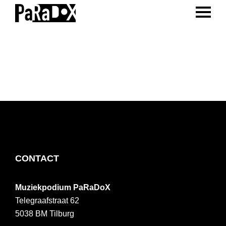
ENTER 
Spring
Door
Spring
naar
naar
naar
PaRaDoX
Muziekpodium
de
de
de
Tilburg
hoofdnavigatie
hoofd
voettekst
inhoud
FOOTER
CONTACT
Muziekpodium PaRaDoX
Telegraafstraat 62
5038 BM
Tilburg