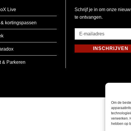
oX Live
Schrijf je in om onze nieuw
te ontvangen.
 & kortingspassen
E-
ek
mailadres
*
INSCHRIJVEN
aradox
Verplicht
t & Parkeren
Om de beste
apparaatinfo
technologie
verwerken. 
hebben op b