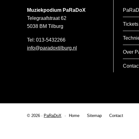
Muziekpodium PaRaDoX
PaRaD
Telegraafstraat 62
Tickets
5038 BM
Tilburg
Techni
013-5432266
info@paradoxtilburg.nl
Over P
Contac
© 2026 ·
PaRaDoX
Home
Sitemap
Contact