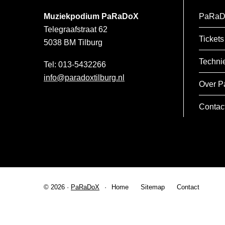
Muziekpodium PaRaDoX
PaRaD
Telegraafstraat 62
Tickets
5038 BM
Tilburg
Techni
013-5432266
info@paradoxtilburg.nl
Over P
Contac
© 2026 ·
PaRaDoX
Home
Sitemap
Contact