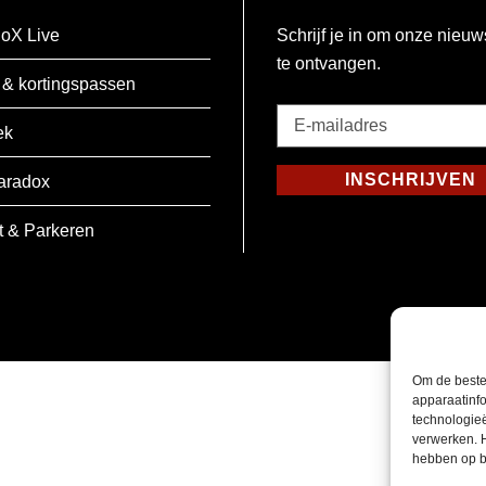
oX Live
Schrijf je in om onze nieuw
te ontvangen.
 & kortingspassen
E-
ek
mailadres
*
INSCHRIJVEN
aradox
Verplicht
t & Parkeren
Om de beste
apparaatinfo
technologie
verwerken. 
hebben op b