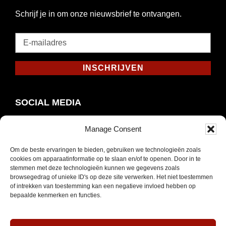
Schrijf je in om onze nieuwsbrief te ontvangen.
E-
mailadres
*
INSCHRIJVEN
Verplicht
SOCIAL MEDIA
Manage Consent
Om de beste ervaringen te bieden, gebruiken we technologieën zoals
Opent
Instagram
cookies om apparaatinformatie op te slaan en/of te openen. Door in te
in
stemmen met deze technologieën kunnen we gegevens zoals
browsegedrag of unieke ID's op deze site verwerken. Het niet toestemmen
nieuw
of intrekken van toestemming kan een negatieve invloed hebben op
venster
bepaalde kenmerken en functies.