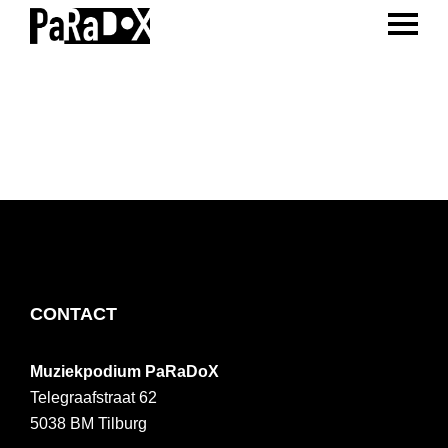
ENTER 
Spring
Door
Spring
naar
naar
naar
PaRaDoX
Muziekpodium
de
de
de
Tilburg
hoofdnavigatie
hoofd
voettekst
inhoud
FOOTER
CONTACT
Muziekpodium PaRaDoX
Telegraafstraat 62
5038 BM
Tilburg