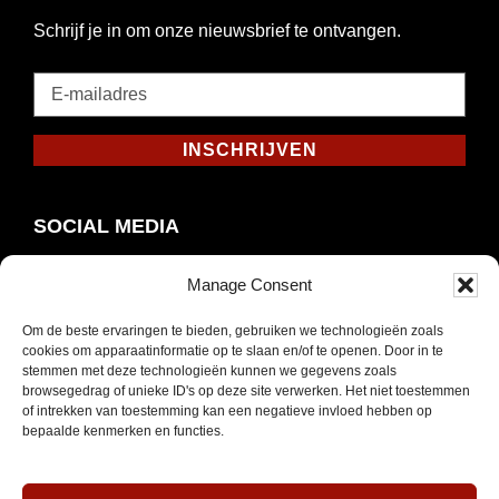
Schrijf je in om onze nieuwsbrief te ontvangen.
E-
mailadres
*
INSCHRIJVEN
Verplicht
SOCIAL MEDIA
Manage Consent
Om de beste ervaringen te bieden, gebruiken we technologieën zoals
Opent
Instagram
cookies om apparaatinformatie op te slaan en/of te openen. Door in te
in
stemmen met deze technologieën kunnen we gegevens zoals
browsegedrag of unieke ID's op deze site verwerken. Het niet toestemmen
nieuw
of intrekken van toestemming kan een negatieve invloed hebben op
venster
bepaalde kenmerken en functies.