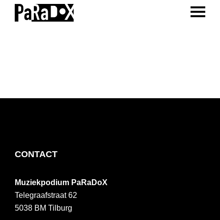
ENTER 
Spring
Door
Spring
naar
naar
naar
PaRaDoX
Muziekpodium
de
de
de
Tilburg
hoofdnavigatie
hoofd
voettekst
inhoud
FOOTER
CONTACT
Muziekpodium PaRaDoX
Telegraafstraat 62
5038 BM
Tilburg