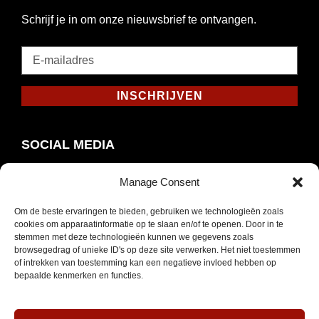
Schrijf je in om onze nieuwsbrief te ontvangen.
E-
mailadres
*
INSCHRIJVEN
Verplicht
SOCIAL MEDIA
Manage Consent
Om de beste ervaringen te bieden, gebruiken we technologieën zoals
Opent
Instagram
cookies om apparaatinformatie op te slaan en/of te openen. Door in te
in
stemmen met deze technologieën kunnen we gegevens zoals
browsegedrag of unieke ID's op deze site verwerken. Het niet toestemmen
nieuw
of intrekken van toestemming kan een negatieve invloed hebben op
venster
bepaalde kenmerken en functies.