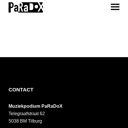
ENTER 
Spring
Door
Spring
naar
naar
naar
PaRaDoX
Muziekpodium
de
de
de
Tilburg
hoofdnavigatie
hoofd
voettekst
inhoud
FOOTER
CONTACT
Muziekpodium PaRaDoX
Telegraafstraat 62
5038 BM
Tilburg