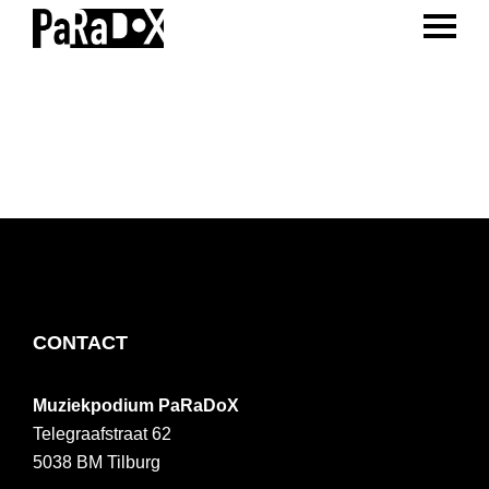
ENTER 
Spring
Door
Spring
naar
naar
naar
PaRaDoX
Muziekpodium
de
de
de
Tilburg
hoofdnavigatie
hoofd
voettekst
inhoud
FOOTER
CONTACT
Muziekpodium PaRaDoX
Telegraafstraat 62
5038 BM
Tilburg