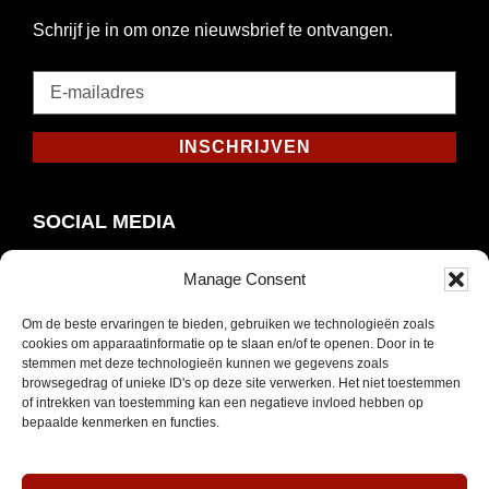
Schrijf je in om onze nieuwsbrief te ontvangen.
E-
mailadres
*
INSCHRIJVEN
Verplicht
SOCIAL MEDIA
Manage Consent
Om de beste ervaringen te bieden, gebruiken we technologieën zoals
Opent
Instagram
cookies om apparaatinformatie op te slaan en/of te openen. Door in te
in
stemmen met deze technologieën kunnen we gegevens zoals
browsegedrag of unieke ID's op deze site verwerken. Het niet toestemmen
nieuw
of intrekken van toestemming kan een negatieve invloed hebben op
venster
bepaalde kenmerken en functies.