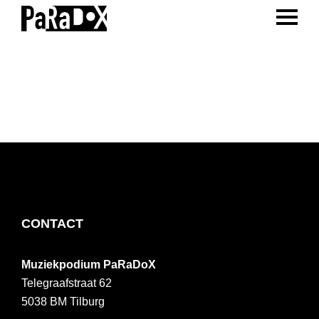
ENTER 
Spring
Door
Spring
naar
naar
naar
PaRaDoX
Muziekpodium
de
de
de
Tilburg
hoofdnavigatie
hoofd
voettekst
inhoud
FOOTER
CONTACT
Muziekpodium PaRaDoX
Telegraafstraat 62
5038 BM
Tilburg