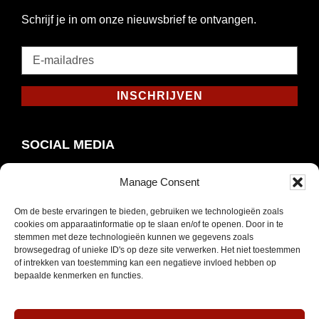
Schrijf je in om onze nieuwsbrief te ontvangen.
E-
mailadres
*
INSCHRIJVEN
Verplicht
SOCIAL MEDIA
Manage Consent
Om de beste ervaringen te bieden, gebruiken we technologieën zoals
Opent
Instagram
cookies om apparaatinformatie op te slaan en/of te openen. Door in te
in
stemmen met deze technologieën kunnen we gegevens zoals
browsegedrag of unieke ID's op deze site verwerken. Het niet toestemmen
nieuw
of intrekken van toestemming kan een negatieve invloed hebben op
venster
bepaalde kenmerken en functies.