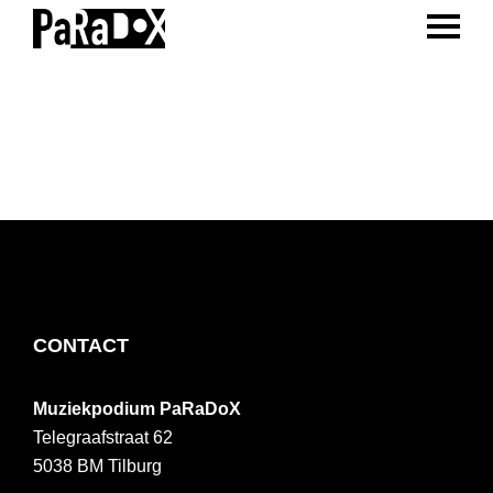
ENTER 
Spring
Door
Spring
naar
naar
naar
PaRaDoX
Muziekpodium
de
de
de
Tilburg
hoofdnavigatie
hoofd
voettekst
inhoud
FOOTER
CONTACT
Muziekpodium PaRaDoX
Telegraafstraat 62
5038 BM
Tilburg