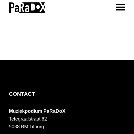
ENTER 
Spring
Door
Spring
naar
naar
naar
PaRaDoX
Muziekpodium
de
de
de
Tilburg
hoofdnavigatie
hoofd
voettekst
inhoud
FOOTER
CONTACT
Muziekpodium PaRaDoX
Telegraafstraat 62
5038 BM
Tilburg