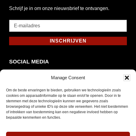
Schrijf je in om onze nieuwsbrief te ontvangen.
E-
mailadres
*
INSCHRIJVEN
Verplicht
SOCIAL MEDIA
Manage Consent
Om de beste ervaringen te bieden, gebruiken we technologieën zoals
Opent
Instagram
cookies om apparaatinformatie op te slaan en/of te openen. Door in te
in
stemmen met deze technologieën kunnen we gegevens zoals
browsegedrag of unieke ID's op deze site verwerken. Het niet toestemmen
nieuw
of intrekken van toestemming kan een negatieve invloed hebben op
venster
bepaalde kenmerken en functies.